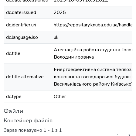
dc.date.accessioned
2025-10-03T10:51:02Z
dc.date.issued
2025
dc.identifier.uri
https://repositary.knuba.edu.ua/han
dc.language.iso
uk
Атестаційна робота студента Головк
dc.title
Володимировича
Енергоефективна система теплоза
dc.title.alternative
конюшні та господарської будівлі в 
Васильківського району Київської о
dc.type
Other
Файли
Контейнер файлів
Зараз показуємо
1 - 1 з 1