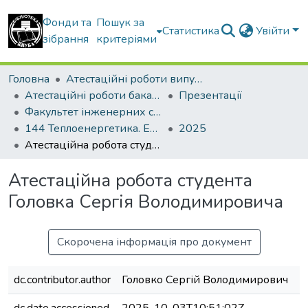
Фонди та
Пошук за
Статистика
Увійти
зібрання
критеріями
Головна
Атестаційні роботи випускників
Атестаційні роботи бакалаврів
Презентації
Факультет інженерних систем та екології
144 Теплоенергетика. Енергетичний менеджмент, енергоефективні муніципальні та промислові теплові технології
2025
Атестаційна робота студента Головка Сергія Володимировича
Атестаційна робота студента
Головка Сергія Володимировича
Скорочена інформація про документ
dc.contributor.author
Головко Сергій Володимирович