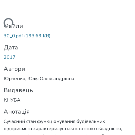
ться...
Файли
30_0.pdf
(193,69 KB)
Дата
2017
Автори
Юрченко, Юлія Олександрівна
Видавець
КНУБА
Анотація
Сучасний стан функціонування будівельних
підприємств характеризується істотною складністю,