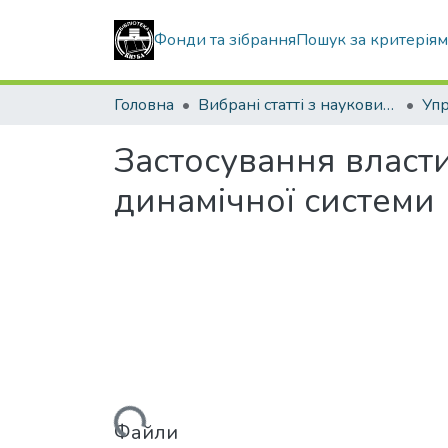
Фонди та зібрання
Пошук за критерія
Головна
Вибрані статті з наукових збірників КНУБА
Застосування власти
динамічної системи
Вантажиться...
Файли