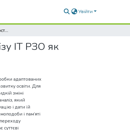
Увійти
Застосування властивостей фракталів для аналізу ІТ РЗО як динамічної системи
зу ІТ РЗО як
зробки адаптованих
звитку освіти. Для
идкій зміні
наліз, який
ацію і дати їй
моподоби і пам’яті
 переходу
 суттєві