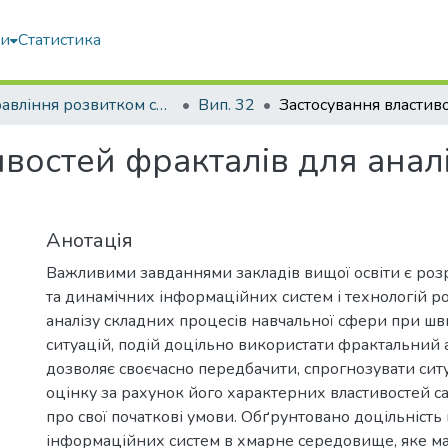
ми
Статистика
Управління розвитком складних систем
Вип. 32
востей фракталів для аналі
Анотація
Важливими завданнями закладів вищої освіти є ро
та динамічних інформаційних систем і технологій ро
аналізу складних процесів навчальної сфери при шв
ситуацій, подій доцільно використати фрактальний а
дозволяє своєчасно передбачити, спрогнозувати ситу
оцінку за рахунок його характерних властивостей са
про свої початкові умови. Обґрунтовано доцільність
інформаційних систем в хмарне середовище, яке має