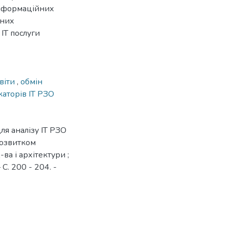
інформаційних
рних
ІТ послуги
світи
,
обмін
аторів ІТ РЗО
ля аналізу ІТ РЗО
розвитком
-ва і архітектури ;
 С. 200 - 204. -