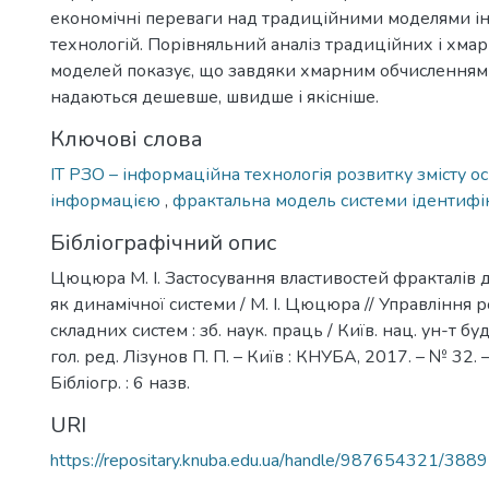
економічні переваги над традиційними моделями 
технологій. Порівняльний аналіз традиційних і хма
моделей показує, що завдяки хмарним обчисленням 
надаються дешевше, швидше і якісніше.
Ключові слова
ІТ РЗО – інформаційна технологія розвитку змісту о
інформацією
,
фрактальна модель системи ідентифік
Бібліографічний опис
Цюцюра М. І. Застосування властивостей фракталів д
як динамічної системи / М. І. Цюцюра // Управління 
складних систем : зб. наук. праць / Київ. нац. ун-т буд
гол. ред. Лізунов П. П. – Київ : КНУБА, 2017. – № 32. –
Бібліогр. : 6 назв.
URI
https://repositary.knuba.edu.ua/handle/987654321/3889