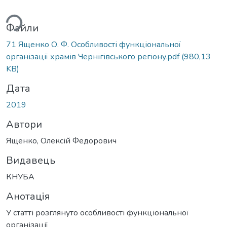
ься...
Файли
71 Ященко О. Ф. Особливості функціональної
організації храмів Чернігівського регіону.pdf
(980,13
KB)
Дата
2019
Автори
Ященко, Олексій Федорович
Видавець
КНУБА
Анотація
У статті розглянуто особливості функціональної
організації