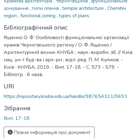
храмова архітектура
,
Чернігівщина
,
функціональне
зонування
,
типи планів
,
temple architecture
,
Chernihiv
region
,
functional zoning
,
types of plans
Бібліографічний опис
Ященко О. Ф. Особливості функціональної організації
храмів Чернігівського регіону / О. Ф. Ященко /
Архітектурний вісник КНУБА : наук.-виробн. зб. // Київ.
нац. ун-т буд-ва і арх-ри ; відп. ред. П. М. Куліков. -
Київ : КНУБА, 2019. - Вип. 17-18. - С. 573 - 579. -
Бібліогр. : 6 назв.
URI
https://repositary.knuba.edu.ua/handle/987654321/9693
Зібрання
Вип. 17-18
Повна інформація про документ