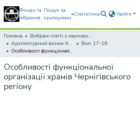
Фонди та
Пошук за
Статистика
Увійти
зібрання
критеріями
Головна
Вибрані статті з наукових збірників КНУБА
Архітектурний вісник КНУБА
Вип. 17-18
Особливості функціональної організації храмів Чернігівського регіону
Особливості функціональної
організації храмів Чернігівського
регіону