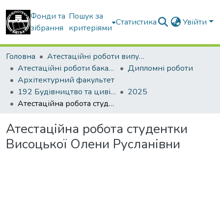
Фонди та
Пошук за
Статистика
Увійти
зібрання
критеріями
Головна
Атестаційні роботи випускників
Атестаційні роботи бакалаврів
Дипломні роботи
Архітектурний факультет
192 Будівництво та цивільна інженерія
2025
Атестаційна робота студентки Висоцької Олени Русланівни
Атестаційна робота студентки
Висоцької Олени Русланівни