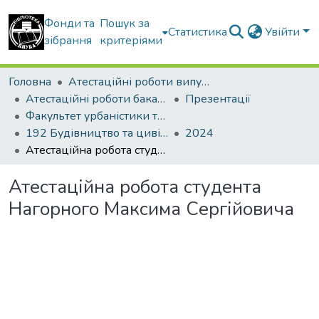
Фонди та
Пошук за
Статистика
Увійти
зібрання
критеріями
Головна
Атестаційні роботи випускників
Атестаційні роботи бакалаврів
Презентації
Факультет урбаністики та просторового планування
192 Будівництво та цивільна інженерія. Міське будівництво та господарство
2024
Атестаційна робота студента Нагорного Максима Сергійовича
Атестаційна робота студента
Нагорного Максима Сергійовича