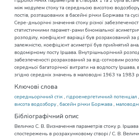
гідрологічних параметрів в створах 1 та 2 була вста
між модулем стоку та середньою висотою водозбор
постів, розташованих в басейні річки Боржава та сус
Сере-дньорічні значення стоку різної забезпеченост
статистичними парамет-рами біноміальної асиметри
розподілу, коефіцієнт варіації був розрахований за
залежністю, коефіцієнт асиметрії був прийнятий ана
водомірному посту Іршава. Внутрішньорічний розпо
забезпеченості розрахований за від-сотковим розпо
середньої багаторічної витрати на водпосту Іршава, 
згідно середніх значень в маловодні 1963 та 1983 р
Ключові слова
середньорічний стік
,
гідроенергетичний потенціал
висота водозбору
,
басейн річки Боржава
,
маловодн
Бібліографічний опис
Величко С. В. Визначення параметрів стоку р. Іршава 
спостережень в розрахунковому створі / С. В. Величко