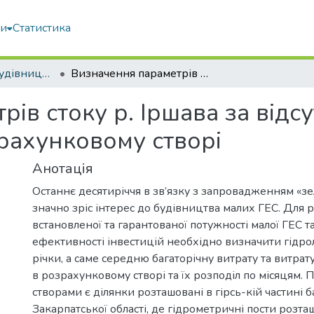
ми
Статистика
Гідротехнічне будівництво, водна інженерія та водні технології
Визначення параметрів стоку р. Іршава за відсутності спостережень в розрахунковому створі
ів стоку р. Іршава за відсу
рахунковому створі
Анотація
Останнє десятиріччя в зв’язку з запровадженням «з
значно зріс інтерес до будівництва малих ГЕС. Для 
встановленої та гарантованої потужності малої ГЕС т
ефективності інвестицій необхідно визначити гідро
річки, а саме середню багаторічну витрату та витрат
в розрахунковому створі та їх розподіл по місяцям.
створами є ділянки розташовані в гірсь-кій частині б
Закарпатської області, де гідрометричні пости розта