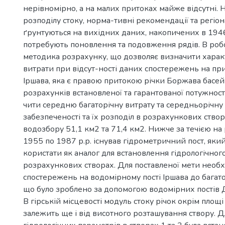
нерівномірно, а на малих притоках майже відсутні. 
розподілу стоку, норма-тивні рекомендації та регіо
ґрунтуються на вихідних даних, накопичених в 1946 
потребують поновлення та подовження рядів. В роб
методика розрахунку, що дозволяє визначити характ
витрати при відсут-ності даних спостережень на при
Іршава, яка є правою притокою річки Боржава басей
розрахунків встановленої та гарантованої потужност
чити середню багаторічну витрату та середньорічну
забезпеченості та їх розподіл в розрахункових ство
водозбору 51,1 км2 та 71,4 км2. Нижче за течією на 
1955 по 1987 р.р. існував гідрометричний пост, як
користати як аналог для встановлення гідрологічно
розрахункових створах. Для поставленої мети необ
спостережень на водомірному пості Іршава до багато
що було зроблено за допомогою водомірних постів 
В гірській місцевості модуль стоку річок окрім площ
залежить ще і від висотного розташування створу. 