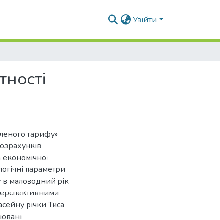
Увійти
тності
еленого тарифу»
розрахунків
а економічної
логічні параметри
у в маловодний рік
 Перспективними
асейну річки Тиса
шовані