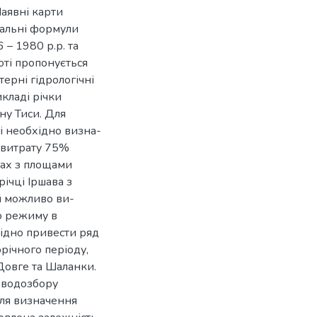
Наявні карти
нальні формули
– 1980 р.р. та
оті пропонується
ерні гідрологічні
кладі річки
ну Тиси. Для
і необхідно визна-
 витрату 75%
рах з площами
річці Іршава з
ий можливо ви-
го режиму в
хідно привести ряд
річного періоду,
Довге та Шаланки.
і водозбору
Для визначення