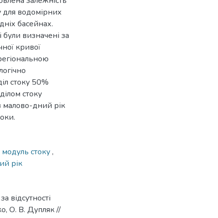
новлена залежність
у для водомірних
ідніх басейнах.
і були визначені за
чної кривої
 регіональною
логічно
діл стоку 50%
ділом стоку
в малово-дний рік
оки.
,
модуль стоку
,
ий рік
за відсутності
, О. В. Дупляк //