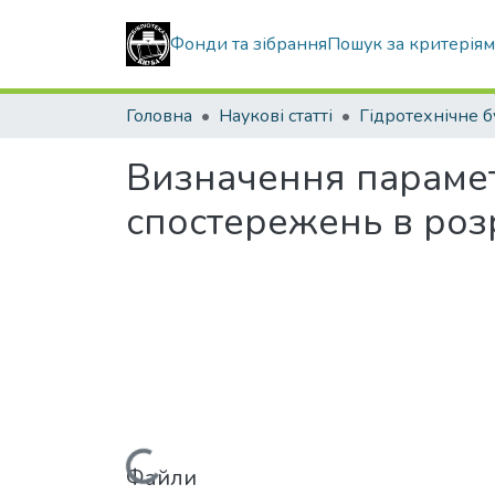
Фонди та зібрання
Пошук за критерія
Головна
Наукові статті
Визначення параметр
спостережень в роз
Вантажиться...
Файли