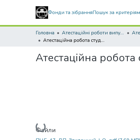
Фонди та зібрання
Пошук за критерія
Головна
Атестаційні роботи випускників
Атестаційна робота студента Злиденного Ігоря Олександровича
Атестаційна робота
Вантажиться...
Файли