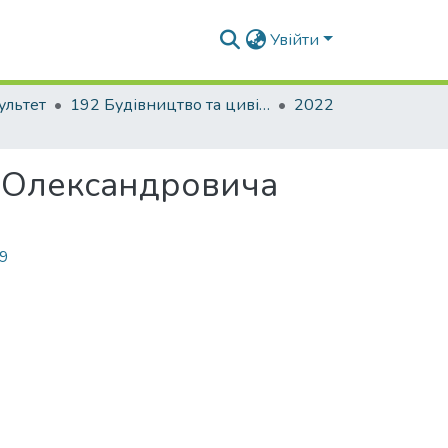
Увійти
ультет
192 Будівництво та цивільна інженерія. Промислове і цивільне будівництво
2022
я Олександровича
19