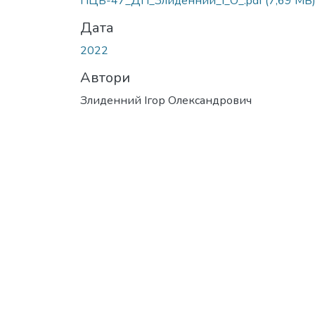
ПЦБ-47_ДП_Злиденний_І_О_.pdf
(7,69 MB
Дата
2022
Автори
Злиденний Ігор Олександрович