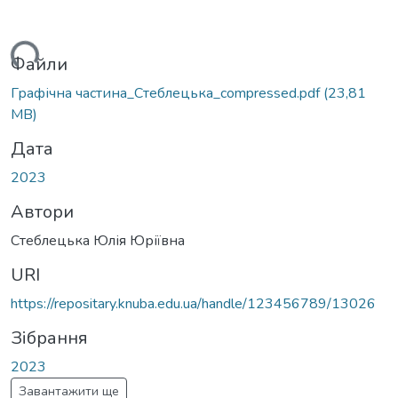
ажиться...
Файли
Графічна частина_Стеблецька_compressed.pdf
(23,81
MB)
Дата
2023
Автори
Стеблецька Юлія Юріївна
URI
https://repositary.knuba.edu.ua/handle/123456789/13026
Зібрання
2023
Завантажити ще