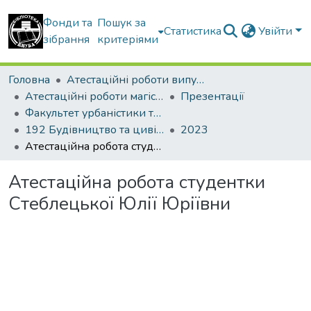
Фонди та
Пошук за
Статистика
Увійти
зібрання
критеріями
Головна
Атестаційні роботи випускників
Атестаційні роботи магістрів
Презентації
Факультет урбаністики та просторового планування
192 Будівництво та цивільна інженерія. Міське будівництво та господарство
2023
Атестаційна робота студентки Стеблецької Юлії Юріївни
Атестаційна робота студентки
Стеблецької Юлії Юріївни