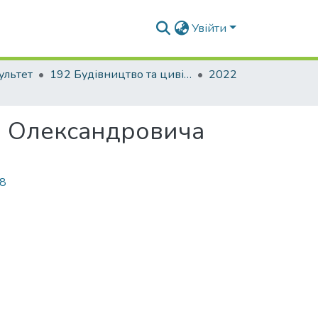
Увійти
ультет
192 Будівництво та цивільна інженерія. Промислове і цивільне будівництво
2022
а Олександровича
78