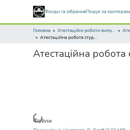
Фонди та зібрання
Пошук за критерія
Головна
Атестаційні роботи випускників
Атестаційна робота студента Нестерова Дениса Олександровича
Атестаційна робота
Вантажиться...
Файли