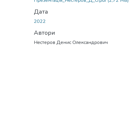
Презентація_Нестеров_Д_О.pdf
(2,72 MB)
Дата
2022
Автори
Нестеров Денис Олександрович