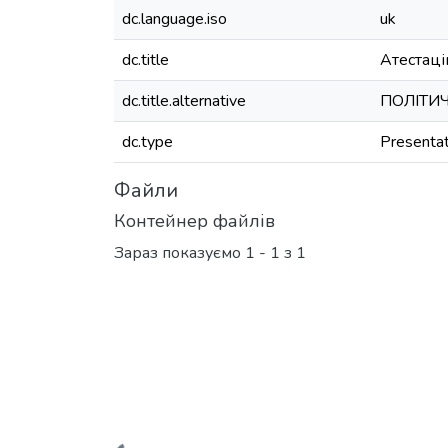
dc.language.iso
uk
dc.title
Атестаці
dc.title.alternative
ПОЛІТИ
dc.type
Presentat
Файли
Контейнер файлів
Зараз показуємо
1 - 1 з 1