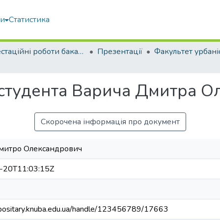
ми
Статистика
Атестаційні роботи бакалаврів
Презентації
 студента Варича Дмитра 
Скорочена інформація про документ
митро Олександрович
-20T11:03:15Z
repositary.knuba.edu.ua/handle/123456789/17663