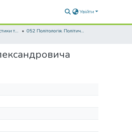
Увійти
Факультет урбаністики та просторового планування
052 Політологія. Політичний менеджмент
Олександровича