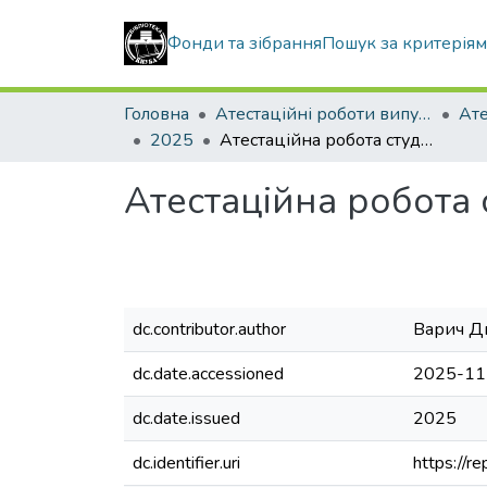
Фонди та зібрання
Пошук за критерія
Головна
Атестаційні роботи випускників
2025
Атестаційна робота студента Варича Дмитра Олександровича
Атестаційна робота
dc.contributor.author
Варич Д
dc.date.accessioned
2025-11
dc.date.issued
2025
dc.identifier.uri
https://