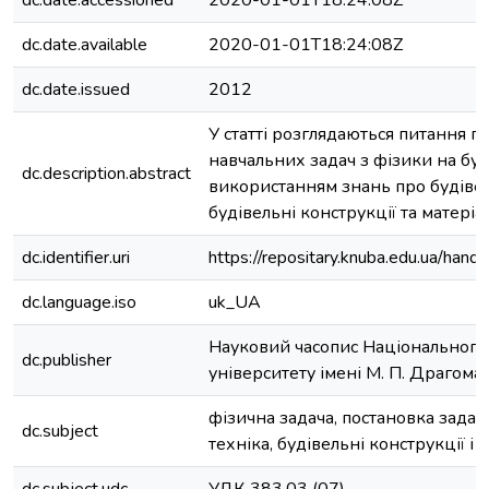
dc.date.accessioned
2020-01-01T18:24:08Z
dc.date.available
2020-01-01T18:24:08Z
dc.date.issued
2012
У статті розглядаються питання п
навчальних задач з фізики на буд
dc.description.abstract
використанням знань про будівел
будівельні конструкції та матеріа
dc.identifier.uri
https://repositary.knuba.edu.ua/h
dc.language.iso
uk_UA
Науковий часопис Національного
dc.publisher
університету імені М. П. Драгома
фізична задача, постановка задачі
dc.subject
техніка, будівельні конструкції і 