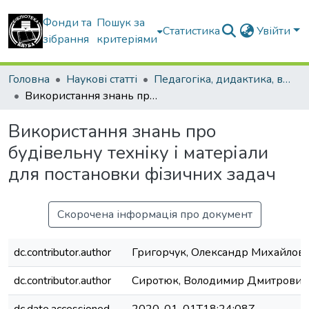
Фонди та
Пошук за
Статистика
Увійти
зібрання
критеріями
Головна
Наукові статті
Педагогіка, дидактика, вища освіта
Використання знань про будівельну техніку і матеріали для постановки фізичних задач
Використання знань про
будівельну техніку і матеріали
для постановки фізичних задач
Скорочена інформація про документ
dc.contributor.author
Григорчук, Олександр Михайлов
dc.contributor.author
Сиротюк, Володимир Дмитрович