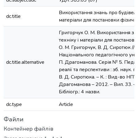
dc.subject.udc
УДК 383.03 (07)
Використання знань про будівель
dc.title
матеріали для постановки фізичн
Григорчук О. М. Використання зн
техніку і матеріали для постановк
О. М. Григорчук, В. Д. Сиротюк //
Національного педагогічного унів
dc.title.alternative
П. Драгоманова. Серія № 5. Педаго
реалії та перспективи : зб. наук. п
В. Д. Сиротюка. – К. : Вид-во НПУ і
Драгоманова – 2012. – Вип. 33. – С
Бібліогр.: 4 назви.
dc.type
Article
Файли
Контейнер файлів