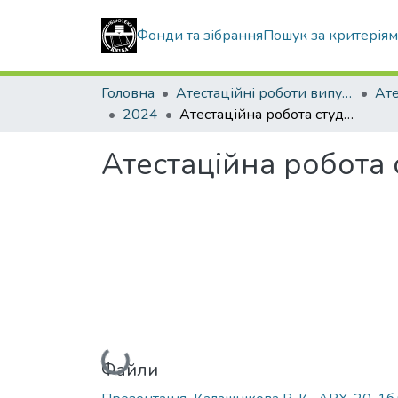
Фонди та зібрання
Пошук за критерія
Головна
Атестаційні роботи випускників
2024
Атестаційна робота студентки Калашнікової Владлени Кирилівни
Атестаційна робота
Вантажиться...
Файли