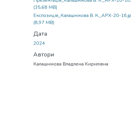
Презентація_Калашнікова В. К._АРХ-20-1б.
(35,68 MB)
Експозиція_Калашнікова В. К._АРХ-20-1б.j
(8,97 MB)
Дата
2024
Автори
Калашнікова Владлена Кирилівна