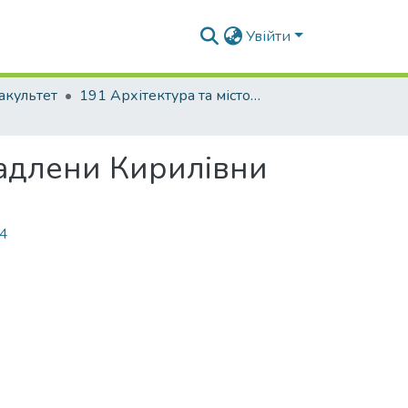
Увійти
акультет
191 Архітектура та містобудування
ладлени Кирилівни
34