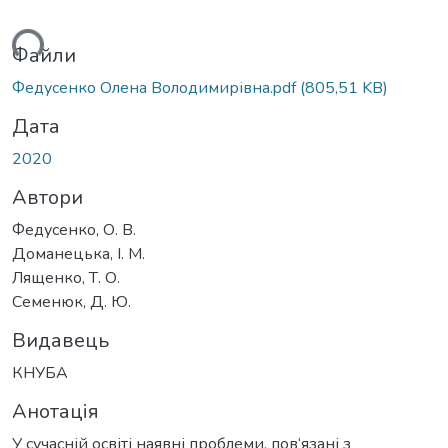
ься...
Файли
Федусенко Олена Володимирівна.pdf
(805,51 KB)
Дата
2020
Автори
Федусенко, О. В.
Доманецька, І. М.
Лященко, Т. О.
Семенюк, Д. Ю.
Видавець
КНУБА
Анотація
У сучасній освіті наявні проблеми, пов‘язані з