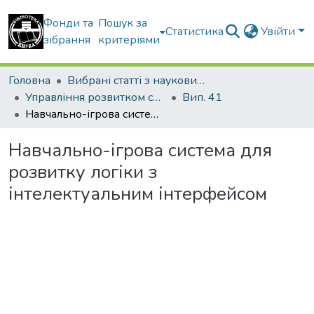
Фонди та
Пошук за
Статистика
Увійти
зібрання
критеріями
Головна
Вибрані статті з наукових збірників КНУБА
Управління розвитком складних систем
Вип. 41
Навчально-ігрова система для розвитку логіки з інтелектуальним інтерфейсом
Навчально-ігрова система для
розвитку логіки з
інтелектуальним інтерфейсом