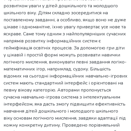
розвитком уваги у дітей дошкільного та молодшого
шкільного віку. Дітям складно зосередитися на
поставленому завданні, а особливо, якщо воно не дуже
цікаве і одноманітне, їхню увагу привертає усе нове та
яскраве. Саме тому одним з найпопулярніших сучасних
напрямів розвитку інформаційних систем є
гейміфікація освітніх процесів. За допомогою гри діти
у цікавій і простій формі можуть розвивати навички
логічного мислення, виконувати певні завдання логіко-
математичних ігор, наприклад, судоку. Більшість
відомих на сьогодні інформаційних навчально-ігрових
систем мають стандартний інтерфейс і орієнтовані на
певну вікову категорію. Авторами пропонується
сучасна навчально-ігрова система з інтелектуальним
інтерфейсом, яка дасть змогу підвищити ефективність
навчання дітей дошкільного і молодшого шкільного
віку основам логічного мислення, завдяки адаптації під
кожну конкретну дитину. Проведено порівняльний