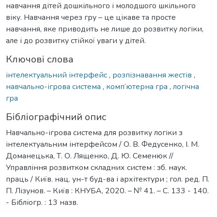
навчання дітей дошкільного і молодшого шкільного
віку. Навчання через гру – це цікаве та просте
навчання, яке приводить не лише до розвитку логіки,
але і до розвитку стійкої уваги у дітей.
Ключові слова
інтелектуальний інтерфейс
,
розпізнавання жестів
,
навчально-ігрова система
,
комп‘ютерна гра
,
логічна
гра
Бібліографічний опис
Навчально-ігрова система для розвитку логіки з
інтелектуальним інтерфейсом / О. В. Федусенко, І. М.
Доманецька, Т. О. Лященко, Д. Ю. Семенюк //
Управління розвитком складних систем : зб. наук.
праць / Київ. нац. ун-т буд-ва і архітектури ; гол. ред. П.
П. Лізунов. – Київ : КНУБА, 2020. – № 41. – С. 133 - 140.
- Бібліогр. : 13 назв.