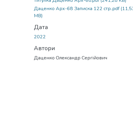
Титулка Даценко Арх-68.pdf
(241,28 KB)
Даценко Арх-68 Записка 122 стр..pdf
(11,5
MB)
Дата
2022
Автори
Даценко Олександр Сергійович