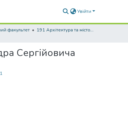
Увійти
ний факультет
191 Архітектура та містобудування. Ландшафтна архітектура
дра Сергійовича
21