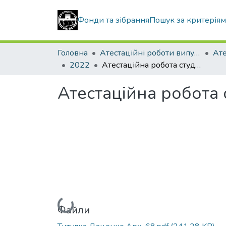
Фонди та зібрання
Пошук за критерія
Головна
Атестаційні роботи випускників
2022
Атестаційна робота студента Даценко Олександра Сергійовича
Атестаційна робота
Вантажиться...
Файли