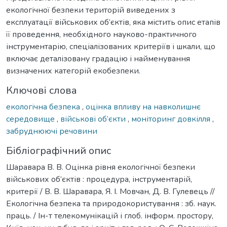
екологічної безпеки територій виведених з
експлуатації військових об’єктів, яка містить опис етапів
її проведення, необхідного науково-практичного
інструментарію, спеціалізованих критеріїв і шкали, що
включає деталізовану градацію і найменування
визначених категорій екобезпеки.
Ключові слова
екологічна безпека
,
оцінка впливу на навколишнє
середовище
,
військові об’єкти
,
моніторинг довкілля
,
забруднюючі речовини
Бібліографічний опис
Шаравара В. В. Оцінка рівня екологічної безпеки
військових об’єктів : процедура, інструментарій,
критерії / В. В. Шаравара, Я. І. Мовчан, Д. В. Гулевець //
Екологічна безпека та природокористування : зб. наук.
праць. / Ін-т телекомунікацій і глоб. інформ. простору,