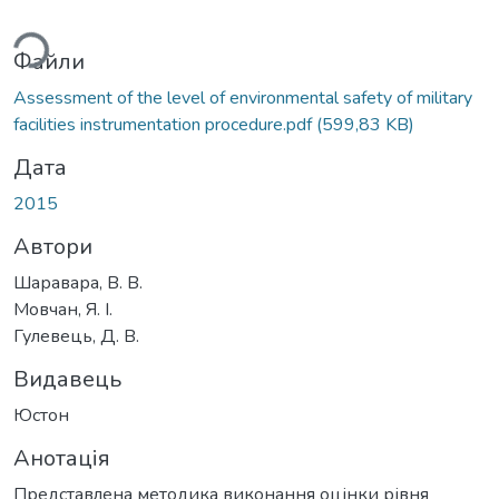
ься...
Файли
Assessment of the level of environmental safety of military
facilities instrumentation procedure.pdf
(599,83 KB)
Дата
2015
Автори
Шаравара, В. В.
Мовчан, Я. І.
Гулевець, Д. В.
Видавець
Юстон
Анотація
Представлена методика виконання оцінки рівня