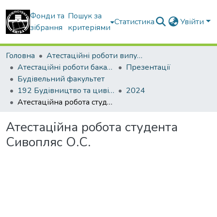
Фонди та
Пошук за
Статистика
Увійти
зібрання
критеріями
Головна
Атестаційні роботи випускників
Атестаційні роботи бакалаврів
Презентації
Будівельний факультет
192 Будівництво та цивільна інженерія. Промислове і цивільне будівництво
2024
Атестаційна робота студента Сивопляс О.С.
Атестаційна робота студента
Сивопляс О.С.