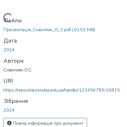
Вантажиться...
Файли
Презентація_Сивопляс_О_С.pdf
(10,53 MB)
Дата
2024
Автори
Сивопляс О.С.
URI
https://repositary.knuba.edu.ua/handle/123456789/16815
Зібрання
2024
Повна інформація про документ