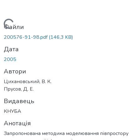
Вантажиться...
Файли
200576-91-98.pdf
(146,3 KB)
Дата
2005
Автори
Цихановський, В. К.
Прусов, Д. Е.
Видавець
КНУБА
Анотація
Запропонована методика моделювання півпростору