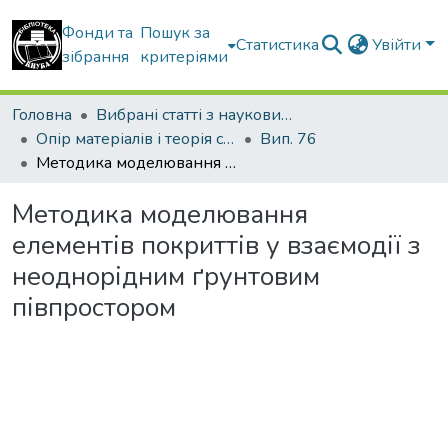
Фонди та
Пошук за
Статистика
Увійти
зібрання
критеріями
Головна
Вибрані статті з наукових збірників КНУБА
Опір матеріалів і теорія споруд
Вип. 76
Методика моделювання елементів покриттів у взаємодії з неоднорідним ґрунтовим півпростором
Методика моделювання
елементів покриттів у взаємодії з
неоднорідним ґрунтовим
півпростором