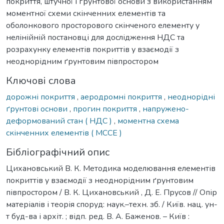
покриття, штучної і ґрунтової основи з використанням
моментної схеми скінченних елементів та
оболонкового просторового скінченого елементу у
нелінійній постановці для дослідження НДС та
розрахунку елементів покриттів у взаємодії з
неоднорідним ґрунтовим півпростором
Ключові слова
дорожні покриття
,
аеродромні покриття
,
неоднорідні
ґрунтові основи
,
прогин покриття
,
напружено-
деформований стан ( НДС )
,
моментна схема
скінченних елементів ( МССЕ )
Бібліографічний опис
Цихановський В. К. Методика моделювання елементів
покриттів у взаємодії з неоднорідним ґрунтовим
півпростором / В. К. Цихановський , Д. Е. Прусов // Опір
матеріалів і теорія споруд: наук.–техн. зб. / Київ. нац. ун-
т буд-ва і архіт. ; відп. ред. В. А. Баженов. – Київ :