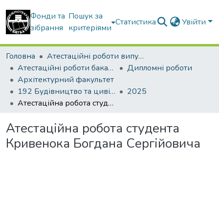
Фонди та
Пошук за
Статистика
Увійти
зібрання
критеріями
Головна
Атестаційні роботи випускників
Атестаційні роботи бакалаврів
Дипломні роботи
Архітектурний факультет
192 Будівництво та цивільна інженерія
2025
Атестаційна робота студента Кривенока Богдана Сергійовича
Атестаційна робота студента
Кривенока Богдана Сергійовича