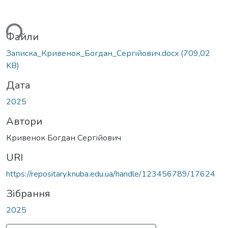
ться...
Файли
Записка_Кривенок_Богдан_Сергійович.docx
(709,02
KB)
Дата
2025
Автори
Кривенок Богдан Сергійович
URI
https://repositary.knuba.edu.ua/handle/123456789/17624
Зібрання
2025