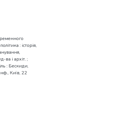
временного
олітика : історія,
анування,
д-ва і архіт. ;
піль : Бескиди,
онф., Київ, 22