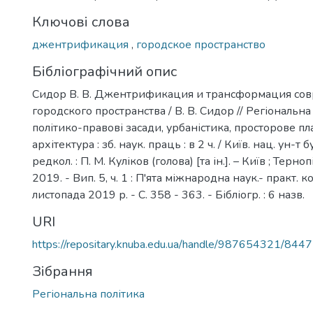
Ключові слова
джентрификация
,
городское пространство
Бібліографічний опис
Сидор В. В. Джентрификация и трансформация со
городского пространства / В. В. Сидор // Регіональна п
політико-правові засади, урбаністика, просторове пл
архітектура : зб. наук. праць : в 2 ч. / Київ. нац. ун-т бу
редкол. : П. М. Куліков (голова) [та ін.]. – Київ ; Терно
2019. - Вип. 5, ч. 1 : П'ята міжнародна наук.- практ. к
листопада 2019 р. - С. 358 - 363. - Бібліогр. : 6 назв.
URI
https://repositary.knuba.edu.ua/handle/987654321/8447
Зібрання
Регіональна політика