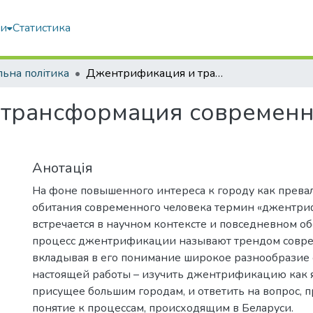
ми
Статистика
льна політика
Джентрификация и трансформация современного городского пространства
трансформация современн
Анотація
На фоне повышенного интереса к городу как прев
обитания современного человека термин «джентри
встречается в научном контексте и повседневном о
процесс джентрификации называют трендом совре
вкладывая в его понимание широкое разнообразие 
настоящей работы – изучить джентрификацию как 
присущее большим городам, и ответить на вопрос, 
понятие к процессам, происходящим в Беларуси.