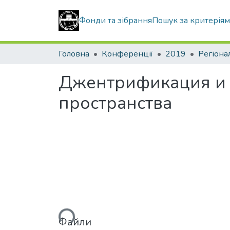
Фонди та зібрання
Пошук за критерія
Головна
Конференції
2019
Регіона
Джентрификация и 
пространства
Вантажиться...
Файли