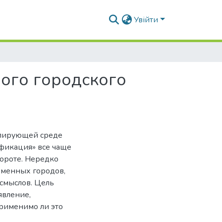
Увійти
ого городского
алирующей среде
фикация» все чаще
бороте. Нередко
менных городов,
смыслов. Цель
явление,
применимо ли это