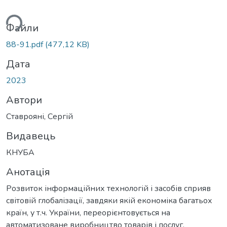
ься...
Файли
88-91.pdf
(477,12 KB)
Дата
2023
Автори
Ставрояні, Сергій
Видавець
КНУБА
Анотація
Розвиток інформаційних технологій і засобів сприяв
світовій глобалізації, завдяки якій економіка багатьох
країн, у т.ч. України, переорієнтовується на
автоматизоване виробництво товарів і послуг.