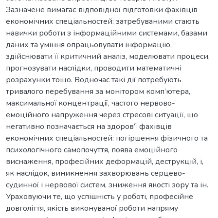
Зазначене вимагає відповідної підготовки фахівців
економічних спеціальностей: затребуваними стають
навички роботи з інформаційними системами, базами
даних та уміння опрацьовувати інформацію,
здійснювати її критичний аналіз, моделювати процеси,
прогнозувати наслідки, проводити математичні
розрахунки тощо. Водночас такі дії потребують
тривалого перебування за монітором комп’ютера,
максимальної концентрації, частого нервово-
емоційного напруження через стресові ситуації, що
негативно позначається на здоров’ї фахівців
економічних спеціальностей: погіршення фізичного та
психологічного самопочуття, поява емоційного
виснаження, професійних деформацій, деструкцій, і,
як наслідок, виникнення захворювань серцево-
судинної і нервової систем, зниження якості зору та ін.
Ураховуючи те, що успішність у роботі, професійне
довголіття, якість виконуваної роботи напряму