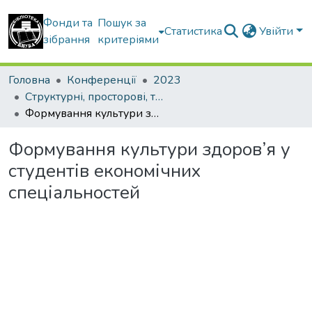
Фонди та
Пошук за
Статистика
Увійти
зібрання
критеріями
Головна
Конференції
2023
Структурні, просторові, технічні та організаційноекономічні чинники інноваційного розвитку будівельної галузі України в сучасних умовах
Формування культури здоров’я у студентів економічних спеціальностей
Формування культури здоров’я у
студентів економічних
спеціальностей