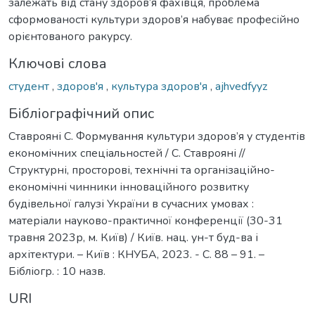
залежать від стану здоров’я фахівця, проблема
сформованості культури здоров’я набуває професійно
орієнтованого ракурсу.
Ключові слова
студент
,
здоров'я
,
культура здоров'я
,
ajhvedfyyz
Бібліографічний опис
Ставрояні С. Формування культури здоров’я у студентів
економічних спеціальностей / С. Ставрояні //
Структурні, просторові, технічні та організаційно-
економічні чинники інноваційного розвитку
будівельної галузі України в сучасних умовах :
матеріали науково-практичної конференції (30-31
травня 2023р, м. Київ) / Київ. нац. ун-т буд-ва і
архітектури. – Київ : КНУБА, 2023. - С. 88 – 91. –
Бібліогр. : 10 назв.
URI