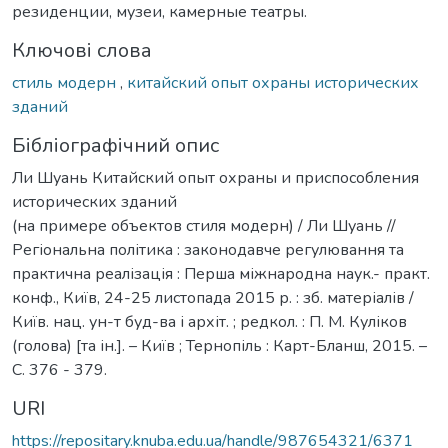
резиденции, музеи, камерные театры.
Ключові слова
стиль модерн
,
китайский опыт охраны исторических
зданий
Бібліографічний опис
Ли Шуань Китайский опыт охраны и приспособления
исторических зданий
(на примере объектов стиля модерн) / Ли Шуань //
Регіональна політика : законодавче регулювання та
практична реалізація : Перша міжнародна наук.- практ.
конф., Київ, 24-25 листопада 2015 р. : зб. матеріалів /
Київ. нац. ун-т буд-ва і архіт. ; редкол. : П. М. Куліков
(голова) [та ін.]. – Київ ; Тернопіль : Карт-Бланш, 2015. –
С. 376 - 379.
URI
https://repositary.knuba.edu.ua/handle/987654321/6371