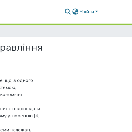
Увійти
правління
, що, з одного
стемою,
економічні
овинні відповідати
му утворенню [4,
стеми належать