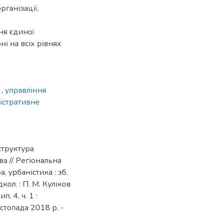
рганізації,
ня єдиної
і на всіх рівнях
к
,
управління
істративне
структура
а // Регіональна
а, урбаністика : зб.
едкол. : П. М. Куліков
п. 4, ч. 1 :
стопада 2018 р. -