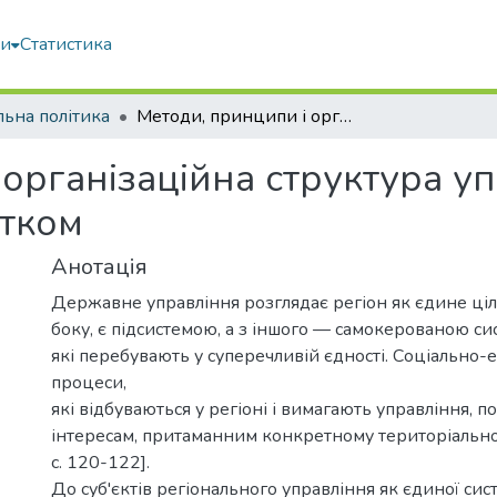
ми
Статистика
льна політика
Методи, принципи і організаційна структура управління регіональним розвитком
організаційна структура у
итком
Анотація
Державне управління розглядає регіон як єдине ціле
боку, є підсистемою, а з іншого — самокерованою си
які перебувають у суперечливій єдності. Соціально-
процеси,
які відбуваються у регіоні і вимагають управління, п
інтересам, притаманним конкретному територіально
c. 120-122].
До суб'єктів регіонального управління як єдиної си