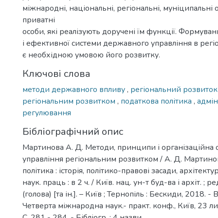
міжнародні, національні, регіональні, муніципальні о
приватні
особи, які реалізують доручені їм функції. Формуван
і ефективної системи державного управління в регіон
є необхідною умовою його розвитку.
Ключові слова
методи державного впливу
,
регіональний розвито
регіональним розвитком
,
податкова політика
,
адмін
регулювання
Бібліографічний опис
Мартинова А. Д. Методи, принципи і організаційна 
управління регіональним розвитком / А. Д. Мартинов
політика : історія, політико-правові засади, архітектур
наук. праць : в 2 ч. / Київ. нац. ун-т буд-ва і архіт. ; р
(голова) [та ін.]. – Київ ; Тернопіль : Бескиди, 2018. - Ви
Четверта міжнародна наук.- практ. конф., Київ, 23 ли
С. 281 - 284. - Бібліогр. : 4 назви.