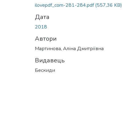
Вантажиться...
ilovepdf_com-281-284.pdf
(557,36 KB)
Дата
2018
Автори
Мартинова, Аліна Дмитріївна
Видавець
Бескиди