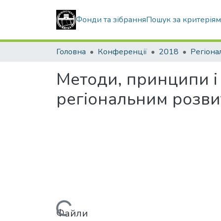
Фонди та зібрання
Пошук за критерія
Головна
Конференції
2018
Регіона
Методи, принципи і 
регіональним розв
Файли