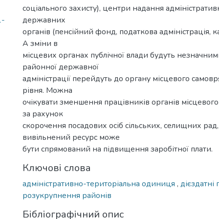
соціального захисту), центри надання адміністратив
1-
державних
органів (пенсійний фонд, податкова адміністрація, к
А зміни в
місцевих органах публічної влади будуть незначним
районної державної
адміністрації перейдуть до органу місцевого самов
рівня. Можна
очікувати зменшення працівників органів місцевог
за рахунок
скорочення посадових осіб сільських, селищних рад,
вивільнений ресурс може
бути спрямований на підвищення заробітної плати.
Ключові слова
адміністративно-територіальна одиниця
,
дієздатні
розукрупнення районів
Бібліографічний опис