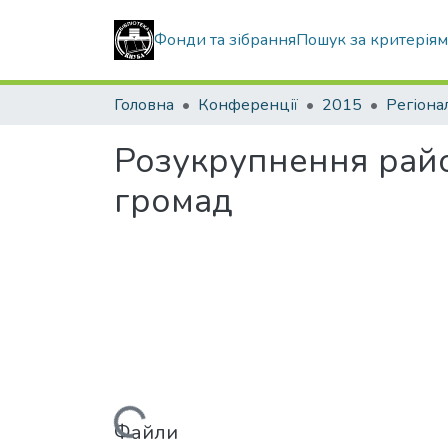
Фонди та зібрання
Пошук за критерія
Головна
Конференції
2015
Регіона
Розукрупнення райо
громад
Вантажиться...
Файли