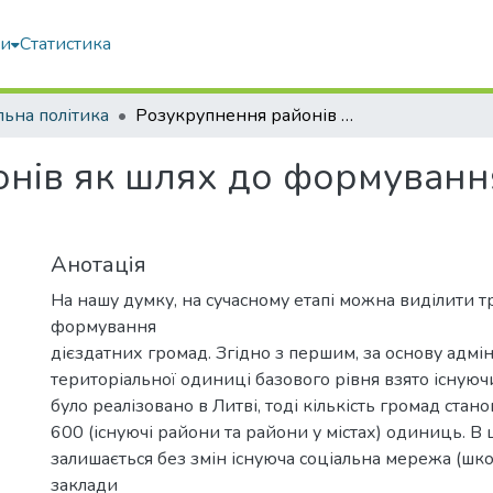
ми
Статистика
льна політика
Розукрупнення районів як шлях до формування дієздатних громад
нів як шлях до формуванн
Анотація
На нашу думку, на сучасному етапі можна виділити т
формування
дієздатних громад. Згідно з першим, за основу адмі
територіальної одиниці базового рівня взято існуюч
було реалізовано в Литві, тоді кількість громад ста
600 (існуючі райони та райони у містах) одиниць. В
залишається без змін існуюча соціальна мережа (школ
заклади