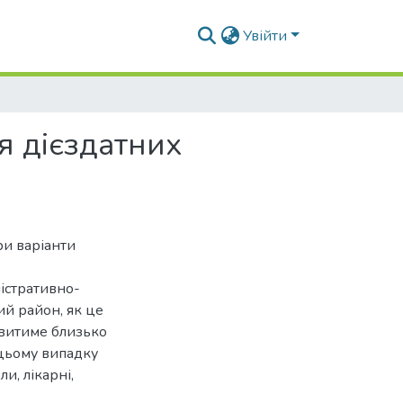
Увійти
я дієздатних
ри варіанти
ністративно-
ий район, як це
новитиме близько
 цьому випадку
и, лікарні,