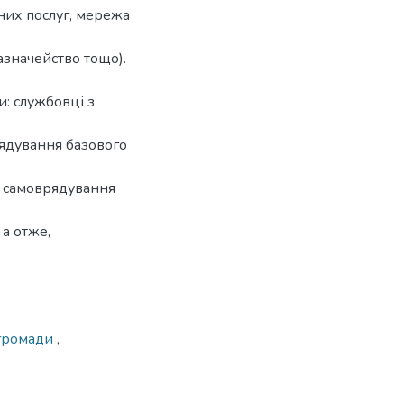
них послуг, мережа
азначейство тощо).
и: службовці з
рядування базового
о самоврядування
 а отже,
 громади
,