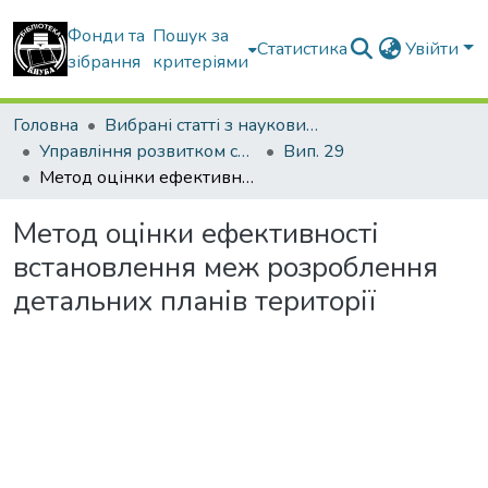
Фонди та
Пошук за
Статистика
Увійти
зібрання
критеріями
Головна
Вибрані статті з наукових збірників КНУБА
Управління розвитком складних систем
Вип. 29
Метод оцінки ефективності встановлення меж розроблення детальних планів території
Метод оцінки ефективності
встановлення меж розроблення
детальних планів території