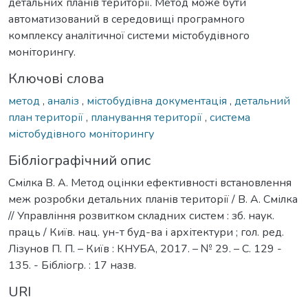
детальних планів території. Метод може бути
автоматизований в середовищі програмного
комплексу аналітичної системи містобудівного
моніторингу.
Ключові слова
метод
,
аналіз
,
містобудівна документація
,
детальний
план території
,
планування території
,
система
містобудівного моніторингу
Бібліографічний опис
Смілка В. А. Метод оцінки ефективності встановлення
меж розробки детальних планів території / В. А. Смілка
// Управління розвитком складних систем : зб. наук.
праць / Київ. нац. ун-т буд-ва і архітектури ; гол. ред.
Лізунов П. П. – Київ : КНУБА, 2017. – № 29. – С. 129 -
135. - Бібліогр. : 17 назв.
URI