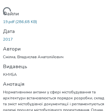
житься...
Файли
19.pdf
(286,68 KB)
Дата
2017
Автори
Смілка, Владислав Анатолійович
Видавець
КНУБА
Анотація
Нормативними актами у сфері містобудування та
архітектури встановлюється порядок розробки, склад
та зміст містобудівної документації і регламентуються
окремі процеси містобудівного проектування. Однак,