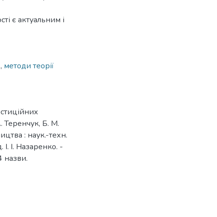
ті є актуальним і
и
,
методи теорії
вестиційних
 Теренчук, Б. М.
ицтва : наук.-техн.
 І. І. Назаренко. -
 4 назви.