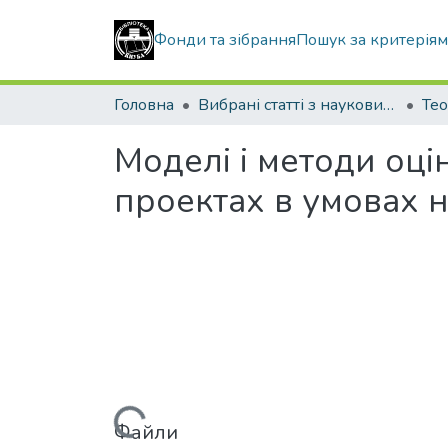
Фонди та зібрання
Пошук за критерія
Головна
Вибрані статті з наукових збірників КНУБА
Моделі і методи оці
проектах в умовах 
Файли