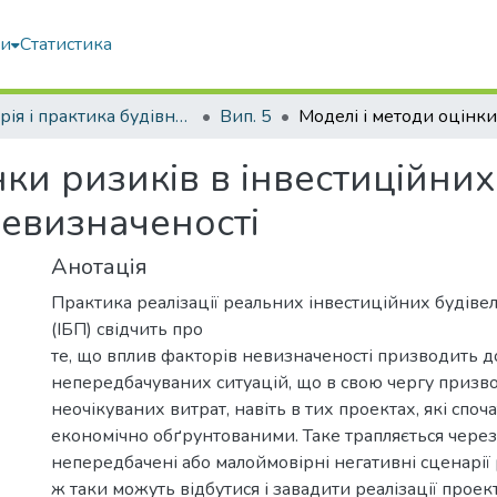
ми
Статистика
Теорія і практика будівництва
Вип. 5
нки ризиків в інвестиційни
невизначеності
Анотація
Практика реалізації реальних інвестиційних будіве
(ІБП) свідчить про
те, що вплив факторів невизначеності призводить 
непередбачуваних ситуацій, що в свою чергу призв
неочікуваних витрат, навіть в тих проектах, які споч
економічно обґрунтованими. Таке трапляється через
непередбачені або малоймовірні негативні сценарії 
ж таки можуть відбутися і завадити реалізації проек