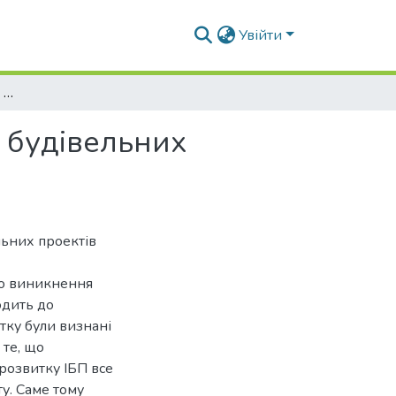
Увійти
Моделі і методи оцінки ризиків в інвестиційних будівельних проектах в умовах невизначеності
х будівельних
льних проектів
до виникнення
одить до
атку були визнані
 те, що
розвитку ІБП все
ту. Саме тому