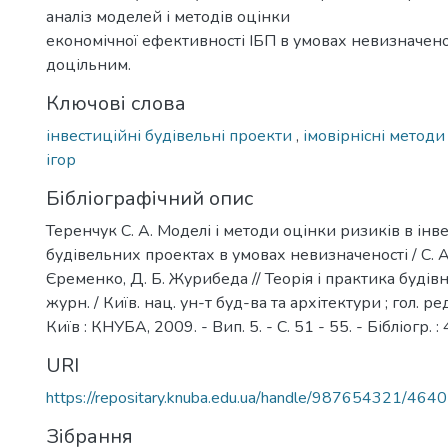
аналіз моделей і методів оцінки
економічної ефективності ІБП в умовах невизначенос
доцільним.
Ключові слова
інвестиційні будівельні проекти
,
імовірнісні метод
ігор
Бібліографічний опис
Теренчук С. А. Моделі і методи оцінки ризиків в ін
будівельних проектах в умовах невизначеності / С. А.
Єременко, Д. Б. Журибеда // Теорія і практика будівн
журн. / Київ. нац. ун-т буд-ва та архітектури ; гол. ред.
Київ : КНУБА, 2009. - Вип. 5. - С. 51 - 55. - Бібліогр. :
URI
https://repositary.knuba.edu.ua/handle/987654321/4640
Зібрання