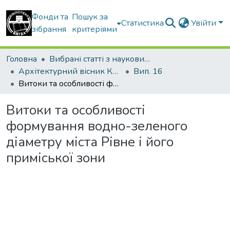
Фонди та
Пошук за
Статистика
Увійти
зібрання
критеріями
Головна
Вибрані статті з наукових збірників КНУБА
Архітектурний вісник КНУБА
Вип. 16
Витоки та особливості формування водно-зеленого діаметру міста Рівне і його приміської зони
Витоки та особливості
формування водно-зеленого
діаметру міста Рівне і його
приміської зони