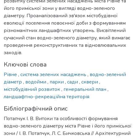
розвитку системи зелених насаджень міста Рівне та
його приміської зони у вигляді водно-зеленого
діаметру. Проаналізований зв'язок містобудівної
еволюції поселення повоєнної доби з формуванням
різноманітних ландшафтних утворень. Висвітлений
сучасний стан водно-зеленого діаметру, який вимагає
проведення реконструктивних та відновлювальних
заходів.
Ключові слова
Рівне
,
система зелених насаджень
,
водно-зелений
діаметр
,
водойми
,
парки
,
сади
,
сквери
,
містобудівний розвиток
,
генеральний план
,
ландшафтно-рекреаційна територія
Бібліографічний опис
Потапчук І. В. Витоки та особливості формування
водно-зеленого діаметру міста Рівне і його приміської
зони / І. В. Потапчук, Л. С. Бичковська // Архітектурний