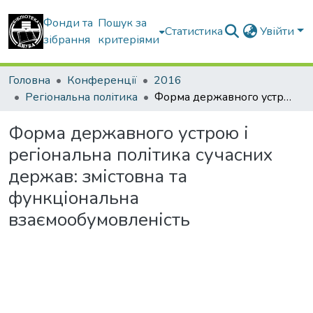
Фонди та
Пошук за
Статистика
Увійти
зібрання
критеріями
Головна
Конференції
2016
Регіональна політика
Форма державного устрою і регіональна політика сучасних держав: змістовна та функціональна взаємообумовленість
Форма державного устрою і
регіональна політика сучасних
держав: змістовна та
функціональна
взаємообумовленість