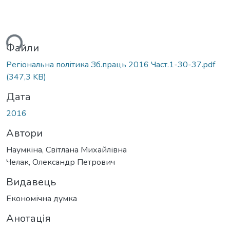
ься...
Файли
Регіональна політика Зб.праць 2016 Част.1-30-37.pdf
(347,3 KB)
Дата
2016
Автори
Наумкіна, Світлана Михайлівна
Челак, Олександр Петрович
Видавець
Економічна думка
Анотація