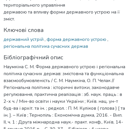
територіального управління
державою та впливу форми державного устрою на її
зміст.
Ключові слова
державний устрій
,
форма державного устрою
,
регіональна політика сучасних держав
Бібліографічний опис
Наумкіна С. М. Форма державного устрою і регіональна
політика сучасних держав: змістовна та функціональна
взаємообумовленість / С. М. Наумкіна, О. П. Челак //
Регіональна політика : історичні витоки, законодавче
регулювання, практична реалізація : зб. наук. праць : в
2-х ч. / Мін-во освіти і науки України ; Київ. нац. ун-т
буд-ва і архіт. та ін. ; редкол. : П. М. Куліков ( голова ) [ та
ін. ]. – Київ ; Тернопіль : Економічна думка, 2016. - Вип.
ІІ, ч. 1 : Друга міжнародна наук.- практ. конф., Київ, 14-
5 грудня 2016 р. - С. 30-37. - Бібіліогр. : 4 назви.