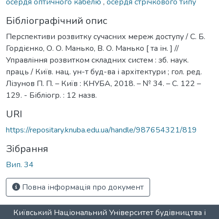
осердя оптичного кабелю
,
осердя стрічкового типу
Бібліографічний опис
Перспективи розвитку сучасних мереж доступу / С. Б.
Гордієнко, О. О. Манько, В. О. Манько [ та ін. ] //
Управління розвитком складних систем : зб. наук.
праць / Київ. нац. ун-т буд-ва і архітектури ; гол. ред.
Лізунов П. П. – Київ : КНУБА, 2018. – № 34. – С. 122 –
129. - Бібліогр. : 12 назв.
URI
https://repositary.knuba.edu.ua/handle/987654321/819
Зібрання
Вип. 34
Повна інформація про документ
Київський Національний Університет будівництва і