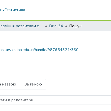
ми
Статистика
Управління розвитком складних систем
Вип. 34
Пошук
epositary.knuba.edu.ua/handle/987654321/360
а назвою
За темою