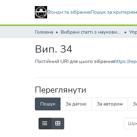
Фонди та зібрання
Пошук за критерія
Головна
Вибрані статті з наукових збірників КНУБА
Вип. 34
Постійний URI для цього зібрання
https://r
Переглянути
Пошук
За датою
За автором
З