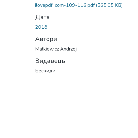
ilovepdf_com-109-116.pdf
(565,05 KB)
Дата
2018
Автори
Małkiewicz Andrzej
Видавець
Бескиди