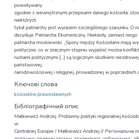
powoływany
zgodnie z wewnętrznymi przepisami danego kościoła, s
niektórych
tytuł patriarchy jest wyrazem szczególnego szacunku. O na
decyduje Patriarcha Ekumeniczny. Niekiedy, zamiast nieg
patriarcha moskiewski. „Spory między Kościołami mają wy
polityczne, co w znacznym stopniu wyjaśnić można konflikt
ruchami politycznymi [...] są logicznym skutkiem niezdrowej
państwowej,
narodowościowej i religijnej, prowadzonej w poprzednich d
Ключові слова
kościołów prawosławnych
Бібліографічний опис
Małkiewicz Andrzej. Problemy polityki regionalnej kości
w
Centralnej Europie / Małkiewicz Andrzej // Регіональна по
політико-правові засади, архтектура, урбаністика : зб.