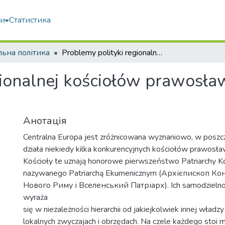
ми
Статистика
льна політика
Problemy polityki regionalnej kościołów prawosławnych w centralnej europie
gionalnej kościołów prawosła
Анотація
Centralna Europa jest zróżnicowana wyznaniowo, w poszc
działa niekiedy kilka konkurencyjnych kościołów prawosła
Kościoły te uznają honorowe pierwszeństwo Patriarchy K
nazywanego Patriarchą Ekumenicznym (Архієпископ Ко
Нового Риму і Вселенський Патріарх). Ich samodzielnoś
wyraża
się w niezależności hierarchii od jakiejkolwiek innej władzy
lokalnych zwyczajach i obrzędach. Na czele każdego stoi m