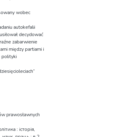
tosowany wobec
daniu autokefalii
o usiłował decydować
raźne zabarwienie
ami między partiami i
 polityki
ziesięcioleciach”
ołów prawosławnych
літика : історія,
 наук. праць : в 2