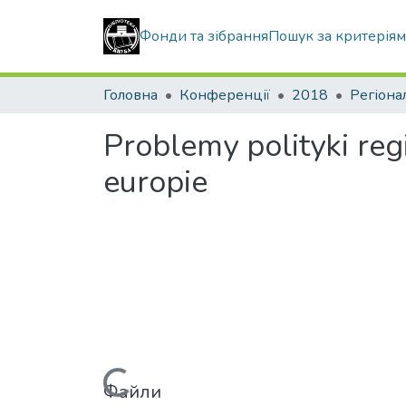
Фонди та зібрання
Пошук за критерія
Головна
Конференції
2018
Регіона
Problemy polityki re
europie
Вантажиться...
Файли