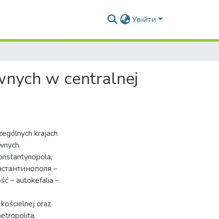
Увійти
wnych w centralnej
zególnych krajach
wnych.
onstantynopola,
нстантинополя –
ć – autokefalia –
 kościelnej oraz
etropolita,