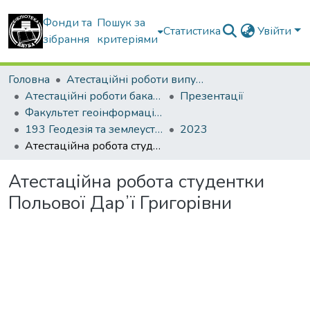
Фонди та
Пошук за
Статистика
Увійти
зібрання
критеріями
Головна
Атестаційні роботи випускників
Атестаційні роботи бакалаврів
Презентації
Факультет геоінформаційних систем та управління територіями
193 Геодезія та землеустрій. Землеустрій і кадастр
2023
Атестаційна робота студентки Польової Дарʼї Григорівни
Атестаційна робота студентки
Польової Дарʼї Григорівни