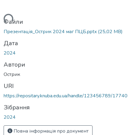
ажиться...
Файли
Презентація_Острик 2024 маг ПЦБ.pptx
(25,02 MB)
Дата
2024
Автори
Острик
URI
https://repositary.knuba.edu.ua/handle/123456789/17740
Зібрання
2024
Повна інформація про документ