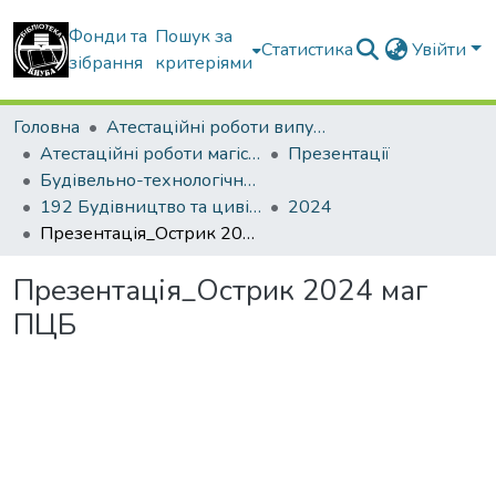
Фонди та
Пошук за
Статистика
Увійти
зібрання
критеріями
Головна
Атестаційні роботи випускників
Атестаційні роботи магістрів
Презентації
Будівельно-технологічний факультет
192 Будівництво та цивільна інженерія. Технології будівельних конструкцій, виробів і матеріалів
2024
Презентація_Острик 2024 маг ПЦБ
Презентація_Острик 2024 маг
ПЦБ