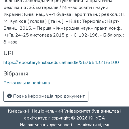
політика : законодавче регулювання та практична
реалізація : зб. матеріалів / Мін-во освіти і науки
України ; Київ. нац. ун-т буд-ва і архіт. та ін. ; редкол. : П.
М. Куліков ( голова ) [ та ін. ]. – Київ ; Тернопіль : Карт-
Бланш, 2015. – Перша міжнародна наук.- практ. конф.,
Київ, 24-25 листопада 2015 р. - С. 192-196. - Бібліогр. :
8 назв.
URI
https://repositary.knuba.edu.ua/handle/987654321/6100
Зібрання
Регіональна політика
Повна інформація про документ
Київський Національний Університет будівництва і
архітектури
copyright © 2026
КНУБА
Налаштування доступності
Надіслати відгук