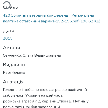
ься...
Файли
420 Збірник матеріалів конференції Регіональна
політика остаточний варіант-192-196.pdf
(196,82 KB)
Дата
2015
Автори
Семченко, Ольга Владиславівна
Видавець
Карт-Бланш
Анотація
Головною і небезпечною загрозою політичній
стабільності України на цей час є
російська агресія під керівництвом В. Путіна, у
результаті якої був захоплений