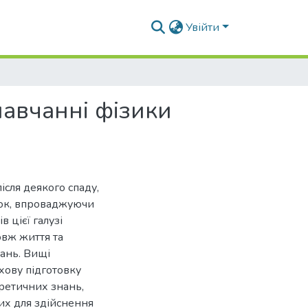
Увійти
авчанні фізики
ісля деякого спаду,
ток, впроваджуючи
в цієї галузі
овж життя та
ань. Вищі
хову підготовку
оретичних знань,
их для здійснення