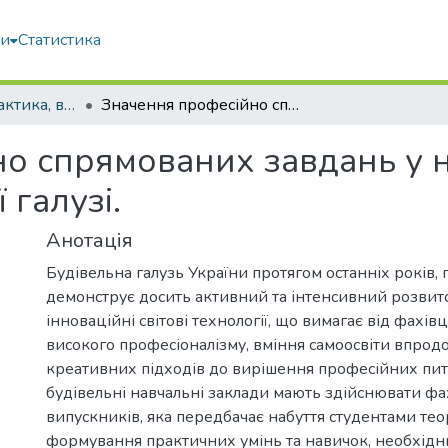
ми
Статистика
Педагогіка, дидактика, вища освіта
Значення професійно спрямованих завдань у навчанні фізики фахівців будівельної галузі.
о спрямованих завдань у н
 галузі.
Анотація
Будівельна галузь України протягом останніх років, п
демонструє досить активний та інтенсивний розви
інноваційні світові технології, що вимагає від фахівці
високого професіоналізму, вміння самоосвіти впрод
креативних підходів до вирішення професійних пит
будівельні навчальні заклади мають здійснювати фа
випускників, яка передбачає набуття студентами те
формування практичних умінь та навичок, необхідн