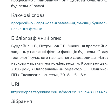
професійно спрямованим при підготовці сучасних ф
будівельної галузі.
Ключові слова
професійно - спрямовані завдання, фахівці будівельн
навчання фізики
Бібліографічний опис
Бурдейна Н.Б., Петруньок Т.Б. Значення професійн
завдань у навчанні фізики фахівців будівельної галуз
технології сучасного навчального середовища: Мате
науково – практичної конференції, м. Кропивницьки
2018 року. / Відповідальний редактор: С.П. Величк
ПП « Ексклюзив – систем», 2018. – 5 – 8 с.
URI
https://repositary.knuba.edu.ua/handle/987654321/1477
Зібрання