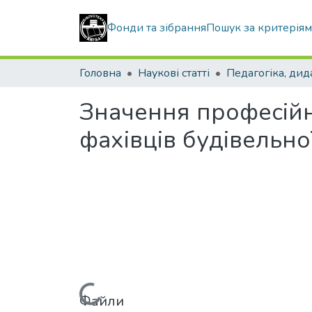
Фонди та зібрання
Пошук за критерія
Головна
Наукові статті
Значення професійн
фахівців будівельної
Файли