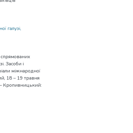
ахівців
ої галузі,
о спрямованих
і. Засоби і
ріали міжнародної
й, 18 – 19 травня
о – Кропивницький: