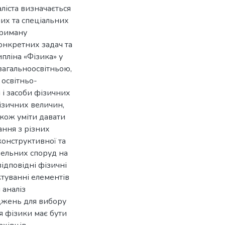
аліста визначається
их та спеціальних
триману
онкретних задач та
пліна «Фізика» у
загальноосвітньою,
 освітньо-
 і засоби фізичних
ізичних величин,
акож уміти давати
ання з різних
конструктивної та
вельних споруд на
ідповідні фізичні
ктуванні елементів
 аналіз
іджень для вибору
я фізики має бути