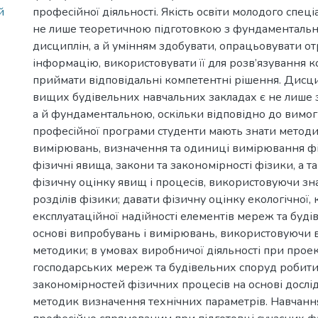
й
професійної діяльності. Якість освіти молодого спеці
не лише теоретичною підготовкою з фундаментальн
дисциплін, а й умінням здобувати, опрацьовувати о
інформацію, використовувати її для розв’язування к
приймати відповідальні компетентні рішення. Дисци
вищих будівельних навчальних закладах є не лише 
а й фундаментальною, оскільки відповідно до вимог
професійної програми студенти мають знати методи
вимірювань, визначення та одиниці вимірювання ф
фізичні явища, закони та закономірності фізики, а т
фізичну оцінку явищ і процесів, використовуючи зн
розділів фізики; давати фізичну оцінку екологічної, 
експлуатаційної надійності елементів мереж та буді
основі випробувань і вимірювань, використовуючи в
методики; в умовах виробничої діяльності при прое
господарських мереж та будівельних споруд робити
закономірностей фізичних процесів на основі досл
методик визначення технічних параметрів. Навчанн