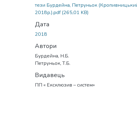
Вантажиться...
тези Бурдейна, Петруньок (Кропивницьки
2018р.).pdf
(265,01 KB)
Дата
2018
Автори
Бурдейна, Н.Б.
Петруньок, Т.Б.
Видавець
ПП « Ексклюзив – систем»