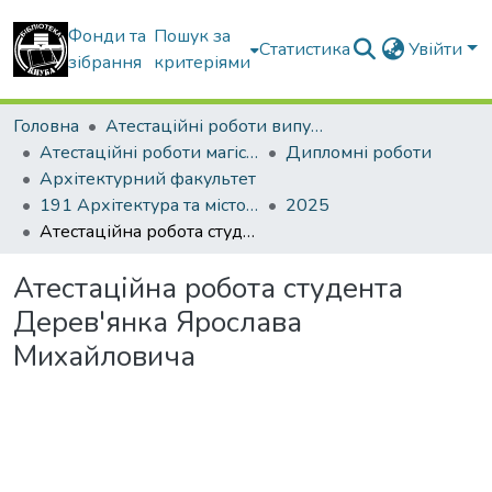
Фонди та
Пошук за
Статистика
Увійти
зібрання
критеріями
Головна
Атестаційні роботи випускників
Атестаційні роботи магістрів
Дипломні роботи
Архітектурний факультет
191 Архітектура та містобудування. Архітектура будівель і споруд
2025
Атестаційна робота студента Дерев'янка Ярослава Михайловича
Атестаційна робота студента
Дерев'янка Ярослава
Михайловича