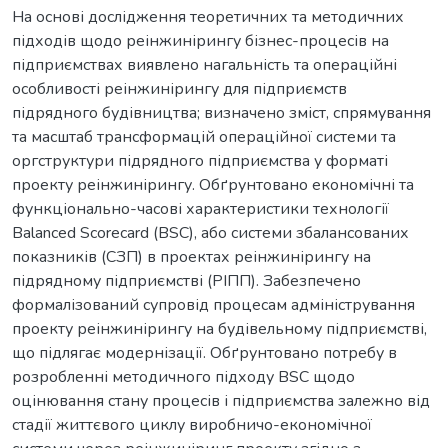
На основі дослідження теоретичних та методичних
підходів щодо реінжинірингу бізнес-процесів на
підприємствах виявлено нагальність та операційні
особливості реінжинірингу для підприємств
підрядного будівництва; визначено зміст, спрямування
та масштаб трансформацій операційної системи та
оргструктури підрядного підприємства у форматі
проекту реінжинірингу. Обґрунтовано економічні та
функціонально-часові характеристики технології
Ваlanced Scorecard (BSC), або системи збалансованих
показників (СЗП) в проектах реінжинірингу на
підрядному підприємстві (РІПП). Забезпечено
формалізований супровід процесам адміністрування
проекту реінжинірингу на будівельному підприємстві,
що підлягає модернізації. Обґрунтовано потребу в
розробленні методичного підходу BSC щодо
оцінювання стану процесів і підприємства залежно від
стадії життєвого циклу виробничо-економічної