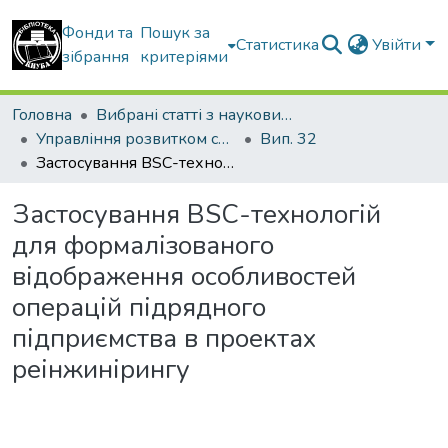
Фонди та
Пошук за
Статистика
Увійти
зібрання
критеріями
Головна
Вибрані статті з наукових збірників КНУБА
Управління розвитком складних систем
Вип. 32
Застосування ВSС-технологій для формалізованого відображення особливостей операцій підрядного підприємства в проектах реінжинірингу
Застосування ВSС-технологій
для формалізованого
відображення особливостей
операцій підрядного
підприємства в проектах
реінжинірингу