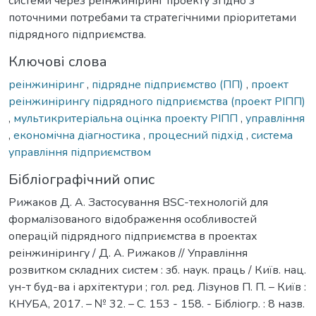
системи через реінжиніринг проекту згідно з
поточними потребами та стратегічними пріоритетами
підрядного підприємства.
Ключові слова
реінжиніринг
,
підрядне підприємство (ПП)
,
проект
реінжинірингу підрядного підприємства (проект РІПП)
,
мультикритеріальна оцінка проекту РІПП
,
управління
,
економічна діагностика
,
процесний підхід
,
система
управління підприємством
Бібліографічний опис
Рижаков Д. А. Застосування ВSС-технологій для
формалізованого відображення особливостей
операцій підрядного підприємства в проектах
реінжинірингу / Д. А. Рижаков // Управління
розвитком складних систем : зб. наук. праць / Київ. нац.
ун-т буд-ва і архітектури ; гол. ред. Лізунов П. П. – Київ :
КНУБА, 2017. – № 32. – С. 153 - 158. - Бібліогр. : 8 назв.