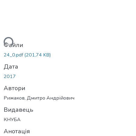
ься...
Файли
24_0.pdf
(201,74 KB)
Дата
2017
Автори
Рижаков, Дмитро Андрійович
Видавець
КНУБА
Анотація