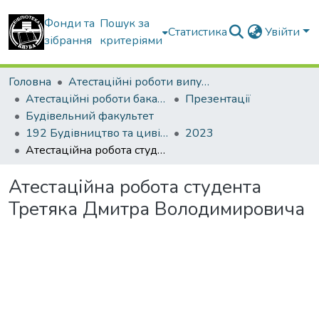
Фонди та
Пошук за
Статистика
Увійти
зібрання
критеріями
Головна
Атестаційні роботи випускників
Атестаційні роботи бакалаврів
Презентації
Будівельний факультет
192 Будівництво та цивільна інженерія. Промислове і цивільне будівництво
2023
Атестаційна робота студента Третяка Дмитра Володимировича
Атестаційна робота студента
Третяка Дмитра Володимировича