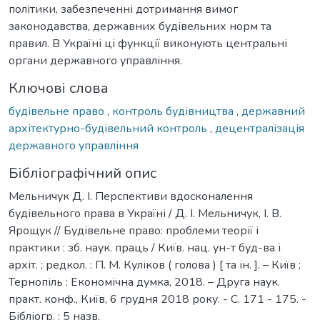
політики, забезпеченні дотримання вимог
законодавства, державних будівельних норм та
правил. В Україні ці функції виконують центральні
органи державного управління.
Ключові слова
будівельне право
,
контроль будівництва
,
державний
архітектурно-будівельний контроль
,
децентралізація
державного управління
Бібліографічний опис
Мельничук Д. І. Перспективи вдосконалення
будівельного права в Україні / Д. І. Мельничук, І. B.
Ярощук // Будівельне право: проблеми теорії і
практики : зб. наук. праць / Київ. нац. ун-т буд-ва і
архіт. ; редкол. : П. М. Куліков ( голова ) [ та ін. ]. – Київ ;
Тернопіль : Економічна думка, 2018. – Друга наук.
практ. конф., Київ, 6 грудня 2018 року. - С. 171 - 175. -
Бібліогр. : 5 назв.