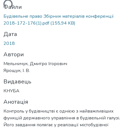
ться...
Файли
Будівельне право Збірник матеріалів конференції
2018-172-176(1).pdf
(155,94 KB)
Дата
2018
Автори
Мельничук, Дмитро Ігорович
Ярощук, І. В.
Видавець
КНУБА
Анотація
Контроль у будівництві є однією з найважливіших
функцій державного управління в будівельній галузі.
Його завдання полягає у реалізації містобудівної