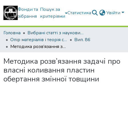
Фонди та
Пошук за
Статистика
Увійти
зібрання
критеріями
Головна
Вибрані статті з наукових збірників КНУБА
Опір матеріалів і теорія споруд
Вип. 86
Методика розв’язання задачі про власні коливання пластин обертання змінної товщини
Методика розв’язання задачі про
власні коливання пластин
обертання змінної товщини