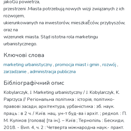
jakoĞü powietrza,
przestrzeni .Miasta potrzebują nowych wizji związanych z ich
rozwojem,
ukierunkowanych na inwestorów, mieszkaĔców, przybyszów,
oraz na
wizerunek miasta. Stąd istotna rola marketingu
urbanistycznego.
Ключові слова
marketing urbanistyczny
,
promocja miast i gmin
,
rozwój
,
zarzadzanie
,
administracja publiczna
Бібліографічний опис
Kobylarczyk, J. Marketing urbanistyczny / J. Kobylarczyk, K.
Paprzyca // Регіональна політика : історія, політико-
правові засади, архітектура, урбаністика : зб. наук.
праць : в 2 ч. / Київ. нац. ун-т буд-ва і архіт. ; редкол. : П.
М. Куліков (голова) [та ін.]. – Київ ; Тернопіль : Бескиди,
2018. - Вип. 4, ч. 2 : Четверта міжнародна наук.- практ.