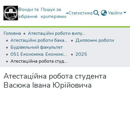
Фонди та
Пошук за
Статистика
Увійти
зібрання
критеріями
Головна
Атестаційні роботи випускників
Атестаційні роботи бакалаврів
Дипломні роботи
Будівельний факультет
051 Економіка. Економіка підприємства
2025
Атестаційна робота студента Васюка Івана Юрійовича
Атестаційна робота студента
Васюка Івана Юрійовича