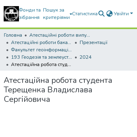
Фонди та
Пошук за
Статистика
Увійти
зібрання
критеріями
Головна
Атестаційні роботи випускників
Атестаційні роботи бакалаврів
Презентації
Факультет геоінформаційних систем та управління територіями
193 Геодезія та землеустрій. Геодезія
2024
Атестаційна робота студента Терещенка Владислава Сергійовича
Атестаційна робота студента
Терещенка Владислава
Сергійовича