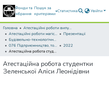
Фонди та
Пошук за
Статистика
Увійти
зібрання
критеріями
Головна
Атестаційні роботи випускників
Атестаційні роботи магістрів
Презентації
Будівельно-технологічний факультет
076 Підприємництво, торгівля та біржова діяльність. Товарознавство і комерційна діяльність
2022
Атестаційна робота студентки Зеленської Аліси Леонідівни
Атестаційна робота студентки
Зеленської Аліси Леонідівни