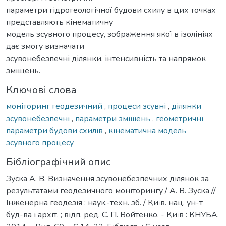
параметри гідрогеологічної будови схилу в цих точках
представляють кінематичну
модель зсувного процесу, зображення якої в ізолініях
дає змогу визначати
зсувонебезпечні ділянки, інтенсивність та напрямок
зміщень.
Ключові слова
моніторинг геодезичний
,
процеси зсувні
,
ділянки
зсувонебезпечні
,
параметри змішень
,
геометричні
параметри будови схилів
,
кінематична модель
зсувного процесу
Бібліографічний опис
Зуска А. В. Визначення зсувонебезпечних ділянок за
результатами геодезичного моніторингу / А. В. Зуска //
Інженерна геодезія : наук.-техн. зб. / Київ. нац. ун-т
буд-ва і архіт. ; відп. ред. С. П. Войтенко. - Київ : КНУБА.