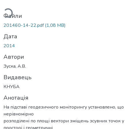
ться...
Файли
201460-14-22.pdf
(1,08 MB)
Дата
2014
Автори
Зуска, А.В.
Видавець
КНУБА
Анотація
На підставі геодезичного моніторингу установлено, що
нерівномірно
розподілені по площі вектори зміщень зсувних точок у
просторі і геометричні