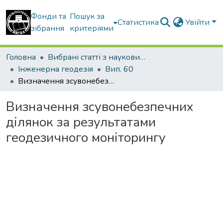
Фонди та
Пошук за
Статистика
Увійти
зібрання
критеріями
Головна
Вибрані статті з наукових збірників КНУБА
Інженерна геодезія
Вип. 60
Визначення зсувонебезпечних ділянок за результатами геодезичного моніторингу
Визначення зсувонебезпечних
ділянок за результатами
геодезичного моніторингу