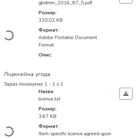
gbdmm_2016_87_5.pdf
Вантажиться...
Розмір:
320,02 KB
Формат:
Adobe Portable Document
Format
Опис:
Ліцензійна угода
Зараз показуємо
1 - 1 з 1
Назва:
license.txt
Вантажиться...
Розмір:
3,67 KB
Формат:
Item-specific license agreed upon