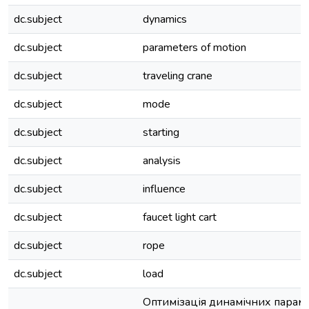
dc.subject
dynamics
dc.subject
parameters of motion
dc.subject
traveling crane
dc.subject
mode
dc.subject
starting
dc.subject
analysis
dc.subject
influence
dc.subject
faucet light cart
dc.subject
rope
dc.subject
load
Оптимізація динамічних параме