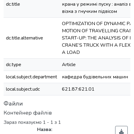
dc.title
крана у режимі пуску : аналіз 
візка з гнучким підвісом
OPTIMIZATION OF DYNAMIC P
MOTION OF TRAVELLING CRAN
dc.title.alternative
START-UP: THE ANALYSIS OF I
CRANE’S TRUCK WITH A FLEXI
A LOAD
dc.type
Article
local.subject.department
кафедра будівельних машин
local.subject.udc
621.87:621.01
Файли
Контейнер файлів
Зараз показуємо
1 - 1 з 1
Назва: