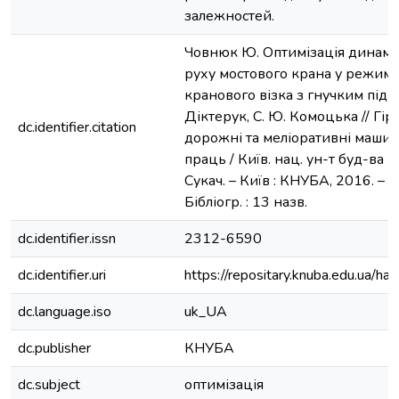
залежностей.
Човнюк Ю. Оптимізація динамі
руху мостового крана у режимі 
кранового візка з гнучким підв
Діктерук, С. Ю. Комоцька // Гірн
dc.identifier.citation
дорожні та меліоративні машини 
праць / Київ. нац. ун-т буд-ва і ар
Сукач. – Київ : КНУБА, 2016. – Ви
Бібліогр. : 13 назв.
dc.identifier.issn
2312-6590
dc.identifier.uri
https://repositary.knuba.edu.ua
dc.language.iso
uk_UA
dc.publisher
КНУБА
dc.subject
оптимізація