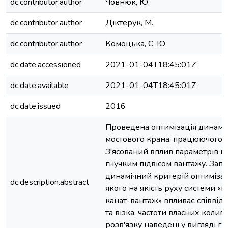
dc.contributor.author
Човнюк, Ю.
dc.contributor.author
Діктерук, М.
dc.contributor.author
Комоцька, С. Ю.
dc.date.accessioned
2021-01-04T18:45:01Z
dc.date.available
2021-01-04T18:45:01Z
dc.date.issued
2016
Проведена оптимізація динамі
мостового крана, працюючого у
З'ясований вплив параметрів кр
гнучким підвісом вантажу. За
динамічний критерій оптимізаці
dc.description.abstract
якого на якість руху системи «
канат-вантаж» впливає співвід
та візка, частоти власних колив
розв'язку наведені у вигляді г