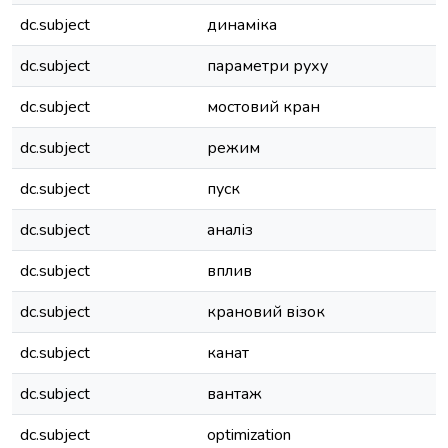
dc.subject
динаміка
dc.subject
параметри руху
dc.subject
мостовий кран
dc.subject
режим
dc.subject
пуск
dc.subject
аналіз
dc.subject
вплив
dc.subject
крановий візок
dc.subject
канат
dc.subject
вантаж
dc.subject
optimization