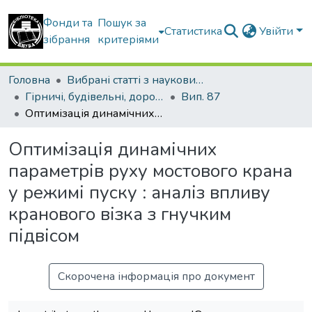
Фонди та
Пошук за
Статистика
Увійти
зібрання
критеріями
Головна
Вибрані статті з наукових збірників КНУБА
Гірничі, будівельні, дорожні та меліоративні машини
Вип. 87
Оптимізація динамічних параметрів руху мостового крана у режимі пуску : аналіз впливу кранового візка з гнучким підвісом
Оптимізація динамічних
параметрів руху мостового крана
у режимі пуску : аналіз впливу
кранового візка з гнучким
підвісом
Скорочена інформація про документ