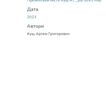
Презентазія листи Кущ А.Г_.pdf
(8,45 MB)
Дата
2023
Автори
Кущ Артем Григорович