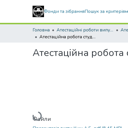
Фонди та зібрання
Пошук за критерія
Головна
Атестаційні роботи випускників
Атестаційна робота студента Куща Артема Григоровича
Атестаційна робота
Вантажиться...
Файли