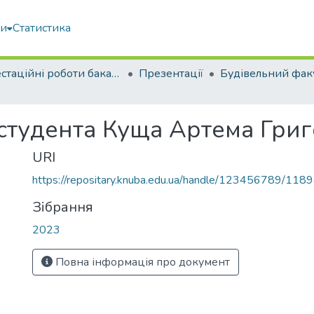
ми
Статистика
Атестаційні роботи бакалаврів
Презентації
Будівельний фак
 студента Куща Артема Гри
URI
https://repositary.knuba.edu.ua/handle/123456789/118
Зібрання
2023
Повна інформація про документ