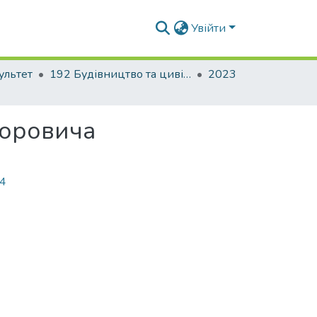
Увійти
ультет
192 Будівництво та цивільна інженерія. Промислове і цивільне будівництво
2023
горовича
94