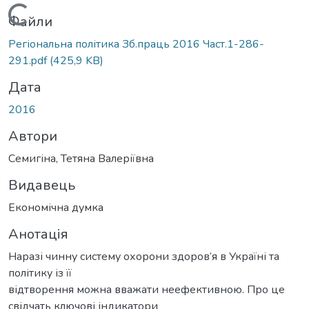
Вантажиться...
Файли
Регіональна політика Зб.праць 2016 Част.1-286-
291.pdf
(425,9 KB)
Дата
2016
Автори
Семигіна, Тетяна Валеріївна
Видавець
Економічна думка
Анотація
Наразі чинну систему охорони здоров’я в Україні та
політику із її
відтворення можна вважати неефективною. Про це
свідчать ключові індикатори