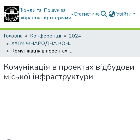
Фонди та
Пошук за
Статистика
Увійти
зібрання
критеріями
Головна
Конференції
2024
ХХI МІЖНАРОДНА КОНФЕРЕНЦІЯ «Управління проектами у розвитку суспільства» Тема: «Управління проєктами післявоєнної розбудови України»
Комунікація в проектах відбудови міської інфраструктури
Комунікація в проектах відбудови
міської інфраструктури