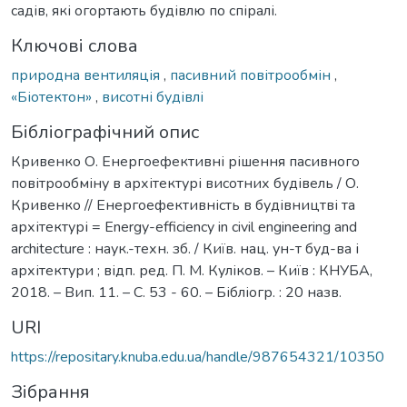
садів, які огортають будівлю по спіралі.
Ключові слова
природна вентиляція
,
пасивний повітрообмін
,
«Біотектон»
,
висотні будівлі
Бібліографічний опис
Кривенко О. Енергоефективні рішення пасивного
повітрообміну в архітектурі висотних будівель / О.
Кривенко // Енергоефективність в будівництві та
архітектурі = Energy-efficiency in civil engineering and
architecture : наук.-техн. зб. / Київ. нац. ун-т буд-ва і
архітектури ; відп. ред. П. М. Куліков. – Київ : КНУБА,
2018. – Вип. 11. – С. 53 - 60. – Бібліогр. : 20 назв.
URI
https://repositary.knuba.edu.ua/handle/987654321/10350
Зібрання