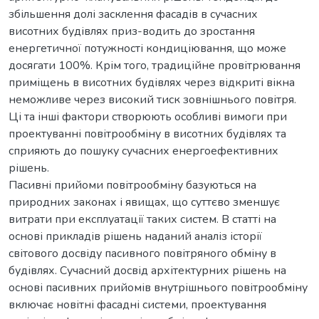
збільшення долі засклення фасадів в сучасних
висотних будівлях приз-водить до зростання
енергетичної потужності кондиціювання, що може
досягати 100%. Крім того, традиційне провітрювання
приміщень в висотних будівлях через відкриті вікна
неможливе через високий тиск зовнішнього повітря.
Ці та інші фактори створюють особливі вимоги при
проектуванні повітрообміну в висотних будівлях та
сприяють до пошуку сучасних енергоефективних
рішень.
Пасивні прийоми повітрообміну базуються на
природних законах і явищах, що суттєво зменшує
витрати при експлуатації таких систем. В статті на
основі прикладів рішень наданий аналіз історії
світового досвіду пасивного повітряного обміну в
будівлях. Сучасний досвід архітектурних рішень на
основі пасивних прийомів внутрішнього повітрообміну
включає новітні фасадні системи, проектування