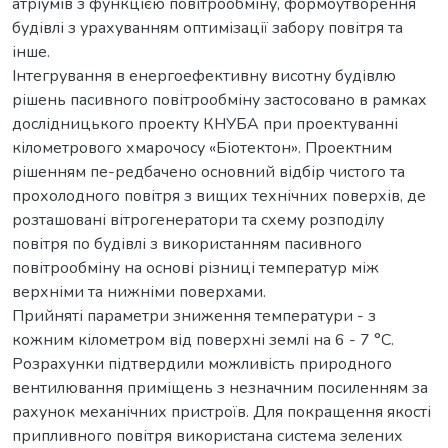
атріумів з функцією повітрообміну, формоутворення
будівлі з урахуванням оптимізації забору повітря та
інше.
Інтегрування в енергоефективну висотну будівлю
рішень пасивного повітрообміну застосовано в рамках
дослідницького проекту КНУБА при проектуванні
кілометрового хмарочосу «Біотектон». Проектним
рішенням пе-редбачено основний відбір чистого та
прохолодного повітря з вищих технічних поверхів, де
розташовані вітрогенератори та схему розподілу
повітря по будівлі з використанням пасивного
повітрообміну на основі різниці температур між
верхніми та нижніми поверхами.
Прийняті параметри зниження температури - з
кожним кілометром від поверхні землі на 6 - 7 °С.
Розрахунки підтвердили можливість природного
вентилювання приміщень з незначним посиленням за
рахунок механічних пристроїв. Для покращення якості
припливного повітря використана система зелених