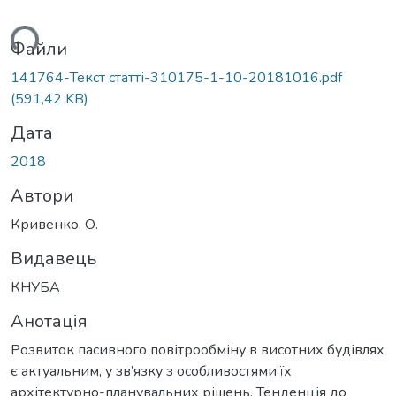
ться...
Файли
141764-Текст статті-310175-1-10-20181016.pdf
(591,42 KB)
Дата
2018
Автори
Кривенко, О.
Видавець
КНУБА
Анотація
Розвиток пасивного повітрообміну в висотних будівлях
є актуальним, у зв’язку з особливостями їх
архітектурно-планувальних рішень. Тенденція до