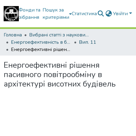
Фонди та
Пошук за
Статистика
Увійти
зібрання
критеріями
Головна
Вибрані статті з наукових збірників КНУБА
Енергоефективність в будівництві та архітектурі
Вип. 11
Енергоефективні рішення пасивного повітрообміну в архітектурі висотних будівель
Енергоефективні рішення
пасивного повітрообміну в
архітектурі висотних будівель